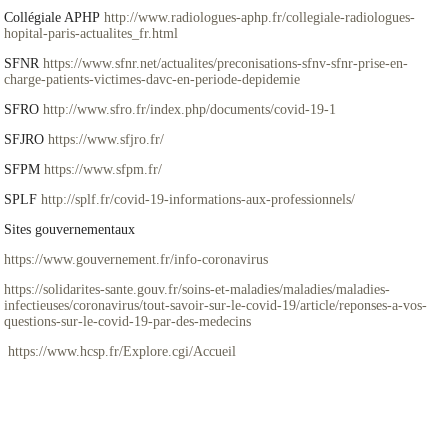
Collégiale APHP
http://www.radiologues-aphp.fr/collegiale-radiologues-
hopital-paris-actualites_fr.html
SFNR
https://www.sfnr.net/actualites/preconisations-sfnv-sfnr-prise-en-
charge-patients-victimes-davc-en-periode-depidemie
SFRO
http://www.sfro.fr/index.php/documents/covid-19-1
SFJRO
https://www.sfjro.fr/
SFPM
https://www.sfpm.fr/
SPLF
http://splf.fr/covid-19-informations-aux-professionnels/
Sites gouvernementaux
https://www.gouvernement.fr/info-coronavirus
https://solidarites-sante.gouv.fr/soins-et-maladies/maladies/maladies-
infectieuses/coronavirus/tout-savoir-sur-le-covid-19/article/reponses-a-vos-
questions-sur-le-covid-19-par-des-medecins
https://www.hcsp.fr/Explore.cgi/Accueil