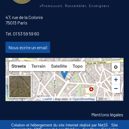
47, rue de la Colonie
75013 Paris
Tél. 01 53 59 59 60
Nous écrire un email
Streets
Terrain
Satellite
Topo
+
−
300 m
Leaflet
| Map data: ©
OpenStreetMap
Mentions légales
Création et hébergement du site Internet réalisé par Net15
-
Site