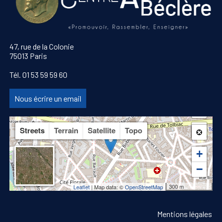
47, rue de la Colonie
75013 Paris
Tél. 01 53 59 59 60
Nous écrire un email
Streets
Terrain
Satellite
Topo
+
−
300 m
Leaflet
| Map data: ©
OpenStreetMap
Mentions légales