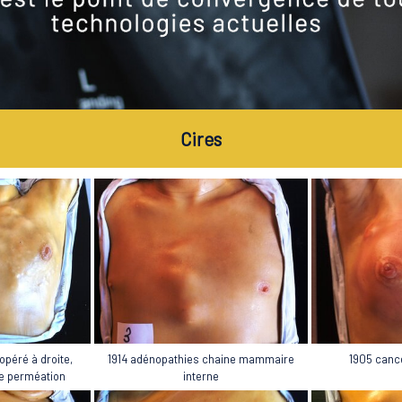
Cires
1914 adénopathies chaine mammaire
opéré à droite,
1905 canc
interne
de perméation