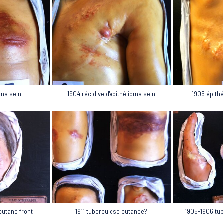
1904 récidive d'épithélioma sein
1905 épith
oma sein
cutané front
1911 tuberculose cutanée?
1905-1906 tu