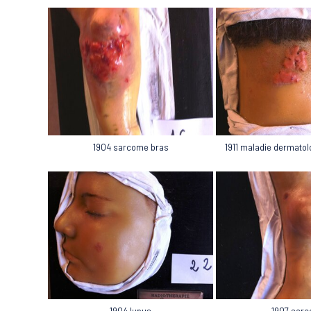
1904 sarcome bras
1911 maladie dermatol
1907 sar