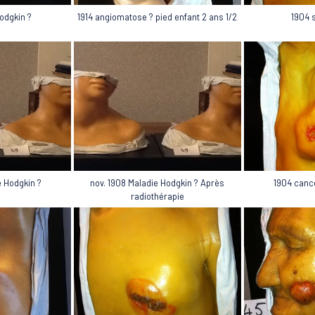
odgkin ?
1914 angiomatose ? pied enfant 2 ans 1/2
1904 
e Hodgkin ?
nov. 1908 Maladie Hodgkin ? Après
1904 canc
radiothérapie