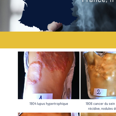
1904 lupus hypertrophique
1906 cancer du sein 
récidive, nodules 