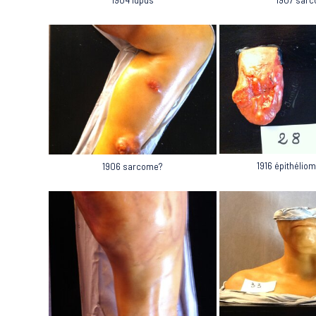
1904 lupus
1916 épithélio
1906 sarcome?