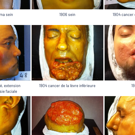
oma sein
1904 cancer 
1906 sein
1904 cancer de la lèvre inférieure
19
é, extension
sie faciale