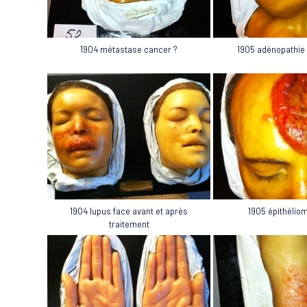
1904 métastase cancer ?
1905 adénopathie
1904 lupus face avant et après
1905 épithélio
traitement