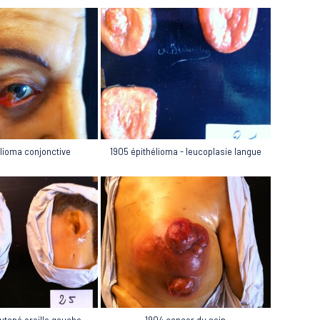
élioma conjonctive
1905 épithélioma - leucoplasie langue
utané oreille gauche
1904 cancer du sein