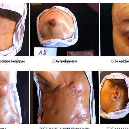
ogique bénigne?
1904 épith
1904 mélanome
come
1904 récidive épithélioma sein
1907 cancer c