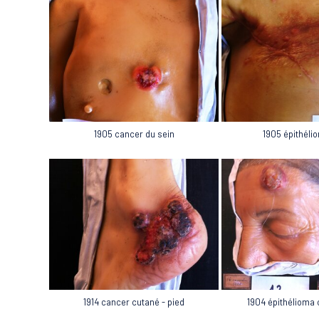
1905 cancer du sein
1905 épithéli
1904 épithélioma 
1914 cancer cutané - pied