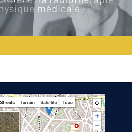
Streets
Terrain
Satellite
Topo
+
−