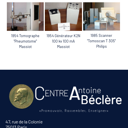
1985 Scanner
1954 Tomographe
1954 Générateur K2N
"Tomoscan T 305"
"Pneumotome"
100 kv 100 mA
Philips
Massiot
Massiot
47, rue de la Colonie
75013 Paris