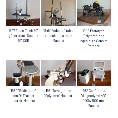
1947 Table "Clinix20"
1948 "Podostat" table
1949 Prototype
générateur "Sécurix
basculante à main
"Polytome" des
90" CGR
Massiot
ingénieurs Sans et
Porcher
1952 Générateur
1950 "Radiotome"
1951 Tomographe
"diagnodyme 4B"
des Dr Frain et
"Polytome" Massiot
140kv 500 mA
Lacroix Massiot
Massiot