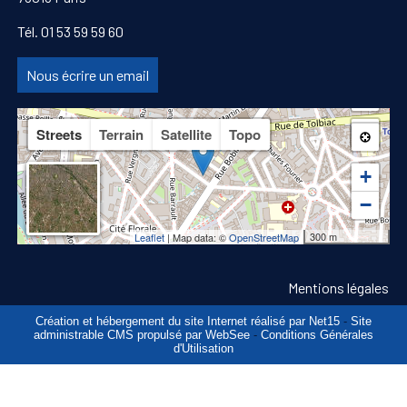
Tél. 01 53 59 59 60
Nous écrire un email
Streets
Terrain
Satellite
Topo
+
−
300 m
Leaflet
| Map data: ©
OpenStreetMap
Mentions légales
Création et hébergement du site Internet réalisé par Net15
-
Site
administrable CMS propulsé par WebSee
-
Conditions Générales
d'Utilisation