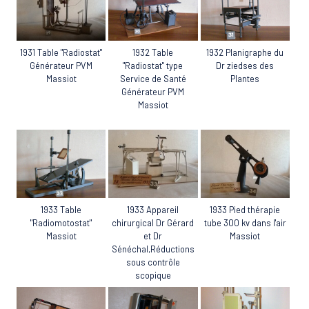
1932 Table
1931 Table "Radiostat"
1932 Planigraphe du
"Radiostat" type
Générateur PVM
Dr ziedses des
Service de Santé
Massiot
Plantes
Générateur PVM
Massiot
1933 Table
1933 Appareil
1933 Pied thérapie
"Radiomotostat"
chirurgical Dr Gérard
tube 300 kv dans l'air
Massiot
et Dr
Massiot
Sénéchal,Réductions
sous contrôle
scopique