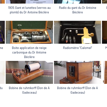
Radio du gant du Dr Antoine
1905 Gant et lunettes (verres au
Béclère
plomb) du Dr Antoine Béclère
ine
Radiomètre "Calomel"
M
Boite application de neige
carbonique du Dr Antoine
Béclère
du
Bobine de ruhmkorff (Don de A
Bobine de ruhmkorff (Don de A
Gadeceau)
Gadeceau)