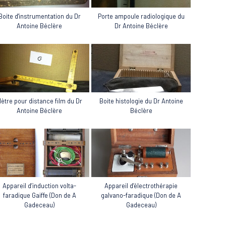
Porte ampoule radiologique du
Boite d'instrumentation du Dr
Dr Antoine Béclère
Antoine Béclère
ètre pour distance film du Dr
Boite histologie du Dr Antoine
Antoine Béclère
Béclère
Appareil d’induction volta-
Appareil d’électrothérapie
faradique Gaiffe (Don de A
galvano-faradique (Don de A
Gadeceau)
Gadeceau)