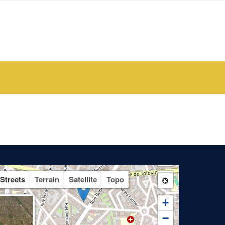
Streets
Terrain
Satellite
Topo
+
−